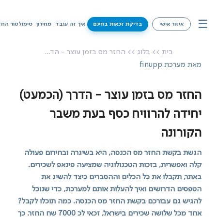
☰
איזור אישי
בדיקת זכאות בחינם
איך זה עובד
מחירון
סימולטור החז
איך זה עובד
בית
>>
בלוג
>> החזר מס בזמן עוצר - הד...
מאת מערכת finupp
מחירון
סימולטור החזרי מס
החזר מס בזמן עוצר - הדרך (הכמעט)
יחידה להרוויח כסף בעת משבר
שירותים
הקורונה
מידע על זכאויות
הגשת בקשת החזר מס הכנסה, היא בשיגרה ובחירום פעולה
צרו קשר
קלה ואפשרית, בזכות הטכנולוגיה שמציעה פינאפ לשכירים.
באתר, תקבלו את כל הכלים וההסברים כיצד להשיג את
בדיקת זכאות בחינם
הטפסים הדרושים ואיך להעלות אותם למערכת, כדי שנוכל
להגיש גם עבורכם בקשת החזר מס הכנסה. כמה תוכלו לקבל?
אחד מכל שלושה שכירים בישראל, זכאי לכ 7000 שח החזר. כך
איזור אישי