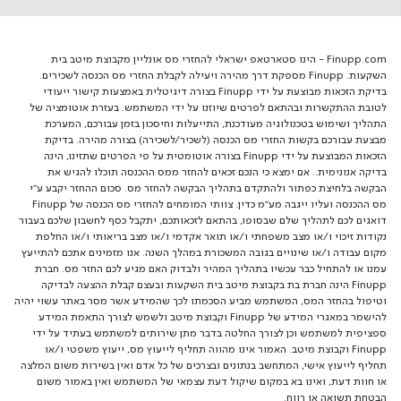
Finupp.com - הינו סטארטאפ ישראלי להחזרי מס אונליין מקבוצת מיטב בית
השקעות. Finupp מספקת דרך מהירה ויעילה לקבלת החזרי מס הכנסה לשכירים.
בדיקת הזכאות מבוצעת על ידי Finupp בצורה דיגיטלית באמצעות קישור ייעודי
לטובת ההתקשרות ובהתאם לפרטים שיוזנו על ידי המשתמש. בעזרת אוטומציה של
התהליך ושימוש בטכנולוגיה מעודכנת, התייעלות וחיסכון בזמן עבורכם, המערכת
מבצעת עבורכם בקשות החזרי מס הכנסה (לשכיר/לשכירה) בצורה מהירה. בדיקת
הזכאות המבוצעת על ידי Finupp בצורה אוטומטית על פי הפרטים שתזינו, הינה
בדיקה אנונימית.. אם ימצא כי הנכם זכאים להחזר ממס ההכנסה תוכלו להגיש את
הבקשה בלחיצת כפתור ולהתקדם בתהליך הבקשה להחזר מס. סכום ההחזר יקבע ע"י
מס ההכנסה ועליו ייגבה מע"מ כדין. צוותי המומחים להחזרי מס הכנסה של Finupp
דואגים לכם לתהליך שלם שבסופו, בהתאם לזכאותכם, יתקבל כסף לחשבון שלכם בעבור
נקודות זיכוי ו/או מצב משפחתי ו/או תואר אקדמי ו/או מצב בריאותי ו/או החלפת
מקום עבודה ו/או שינויים בגובה המשכורת במהלך השנה. אנו מזמינים אתכם להתייעץ
עמנו או להתחיל כבר עכשיו בתהליך המהיר ולבדוק האם מגיע לכם החזר מס. חברת
Finupp הינה חברת בת בקבוצת מיטב בית השקעות ובעצם קבלת ההצעה לבדיקה
וטיפול בהחזר המס, המשתמש מביע הסכמתו לכך שהמידע אשר מסר באתר עשוי יהיה
להישמר במאגרי המידע של Finupp וקבוצת מיטב ולשמש לצורך התאמת המידע
ספציפית למשתמש וכן לצורך החלטה בדבר מתן שירותים למשתמש בעתיד על ידי
Finupp וקבוצת מיטב. האמור אינו מהווה תחליף לייעוץ מס, ייעוץ משפטי ו/או
תחליף לייעוץ אישי, המתחשב בנתונים ובצרכים של כל אדם ואין בשירות משום המלצה
או חוות דעת, ואינו בא במקום שיקול דעת עצמאי של המשתמש ואין באמור משום
הבטחת תשואה או רווח.