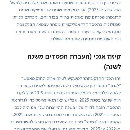
לקיזוז בין רווחים והפסדים שנוצרו באותה שנה קלנדרית (למשל,
הכל קרה ב-2025), אך במקומות שונים או באפיקים שונים.
לדוגמה: מכרתם קרן נאמנות ברווח בבנק יהב, ומכרתם מניית
טכנולוגיה בהפסד דרך אפליקציית מסחר עצמאי. הבנק גבה
מס, האפליקציה רשמה הפסד. הגשת דוח שנתי מאחדת את
שני האירועים ומחזירה את המס ששולם.
קיזוז אנכי (העברת הפסדים משנה
לשנה)
זהו הכלי החזק ביותר למשקיע לטווח ארוך. החוק מאפשר
"לגרור" הפסד הון שלא נוצל בשנה מסוימת לשנים הבאות –
ללא הגבלת זמן. כלומר, הפסד שנוצר בשנת 2019 יכול לקזז
רווח שנוצר בשנת 2025. אבל יש כאן תנאי קריטי: כדי לגרור את
ההפסד, חובה לדווח עליו בשנת ההיווצרות שלו. אם היה לכם
הפסד ב-2021 ולא הגשתם דוח למס הכנסה עבור שנת 2021,
ההפסד הזה "נמחק" מבחינת המערכת ולא תוכלו להשתמש בו
ב-2022 או 2023. הדיווח הוא זה ש"נועל" את ההפסד ושומר