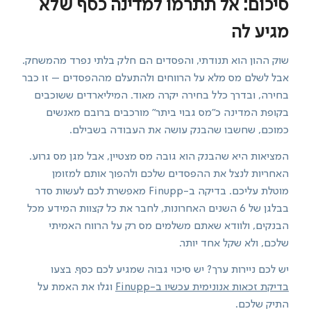
סיכום: אל תתרמו למדינה כסף שלא
מגיע לה
שוק ההון הוא תנודתי, והפסדים הם חלק בלתי נפרד מהמשחק.
אבל לשלם מס מלא על הרווחים ולהתעלם מההפסדים – זו כבר
בחירה, ובדרך כלל בחירה יקרה מאוד. המיליארדים ששוכבים
בקופת המדינה כ"מס גבוי ביתר" מורכבים ברובם מאנשים
כמוכם, שחשבו שהבנק עושה את העבודה בשבילם.
המציאות היא שהבנק הוא גובה מס מצטיין, אבל מגן מס גרוע.
האחריות לנצל את ההפסדים שלכם ולהפוך אותם למזומן
מוטלת עליכם. בדיקה ב-Finupp מאפשרת לכם לעשות סדר
בבלגן של 6 השנים האחרונות, לחבר את כל קצוות המידע מכל
הבנקים, ולוודא שאתם משלמים מס רק על הרווח האמיתי
שלכם, ולא שקל אחד יותר.
יש לכם ניירות ערך? יש סיכוי גבוה שמגיע לכם כסף. בצעו
בדיקת זכאות אנונימית עכשיו ב-Finupp
וגלו את האמת על
התיק שלכם.