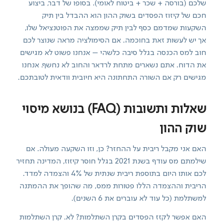
שלכם (בורסה + שכר + ביטוח לאומי). בסופו של דבר, ביצוע
חכם של קיזוז הפסדים בשוק ההון הוא ההבדל בין תיק
השקעות שמדמם כסף לבין תיק שממצה את הפוטנציאל שלו,
אך יש לעשות זאת בחוכמה. אם הסימולציה מראה שנוצר לכם
חוב למס הכנסה בגלל סיבה כלשהי – אנחנו פשוט לא מגישים
את הדוח. אתם נשארים מתחת לרדאר והחוב לא נחשף. אנחנו
מגישים רק אם השורה התחתונה היא חיובית וודאית לטובתכם.
שאלות ותשובות (FAQ) בנושא מיסוי
שוק ההון
האם אני מקבל ריבית על ההחזר? כן, וזו השקעה מעולה. אם
שילמתם מס עודף בשנת 2021 בגלל חוסר קיזוז, המדינה תחזיר
לכם אותו היום בתוספת ריבית שנתית של 4% והצמדה למדד.
הריבית וההצמדה הללו פטורות ממס, מה שהופך את ההמתנה
למשתלמת (כל עוד לא עוברים את 6 השנים).
האם אפשר לקזז הפסדים בקרן השתלמות? לא. קרן השתלמות