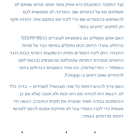
(עד התקרה המוטבת) היא אפיק פטור ממס. מכיוון שאתם לא
משלמים מס על הרווחים שם, המדינה לא מאפשרת לכם
להשתמש בהפסדים שם כדי לקזז מס במקום אחר. הקיזוז תקף
רק לתיקים "חייבים במס".
האם אתם מטפלים גם באופציות לעובדים (ESPP/RSU)?
בהחלט. עובדי הייטק רבים נתקלים במיסוי כבד על מניות
החברה. ניתן לקזז הפסדים מתיק ההשקעות הפרטי בבנק כנגד
הרווחים ממכירת המניות שקיבלתם מהמעסיק (בכפוף לסוג
המסלול – הוני/פירותי). זהו אחד המקורות הגדולים ביותר
להחזרים שאנו רואים ב-Finupp.
האם צריך להגיש דוחות כל שנה מעכשיו? לשכירים – בדרך כלל
לא. הגשת דוח להחזר מס היא זכות ולא חובה (אלא אם כן
הכנסתכם גבוהה מאוד ועוברת את תקרת החובה). הגשה חד
פעמית כדי לקזז הפסדי עבר לא מחייבת אתכם להפוך למגישי
דוחות סדרתיים בעתיד.