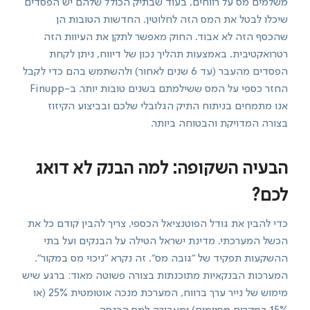
משלמים מס על רווחים, בעוד שבתיק הכולל שלהם יש הפסדים
שיכלו לבטל את המס הזה לחלוטין. החדשות הטובות הן
שהכסף הזה לא אבוד. החוק מאפשר לתקן את העיוות הזה
רטרואקטיבית. באמצעות תהליך נכון של דיווח, ניתן לקחת
הפסדים מהעבר (עד 6 שנים לאחור) ולהשתמש בהם כדי לקבל
החזר כספי על המס ששילמתם בשנים טובות יותר. ב-Finupp
אנו מתמחים בניתוח התיק הגלובלי שלכם ובביצוע הקיזוז
בצורה המדויקת והבטוחה ביותר.
הבעיה השקופה: למה הבנק לא דואג
לכם?
כדי להבין את גודל הפוטנציאל הכספי, צריך להבין קודם כל את
הכשל המערכתי. מדינת ישראל הטילה על הבנקים ועל בתי
ההשקעות תפקיד של "גובה מס". זה נקרא "ניכוי מס במקור".
המערכות הבנקאיות מתוכנתות בצורה פשוטה מאוד: ברגע שיש
מימוש של נייר ערך ברווח, המערכת מנכה אוטומטית 25% (או