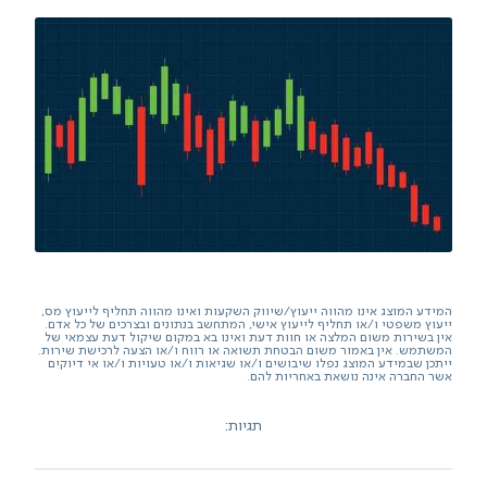
המידע המוצג אינו מהווה ייעוץ/שיווק השקעות ואינו מהווה תחליף לייעוץ מס,
ייעוץ משפטי ו/או תחליף לייעוץ אישי, המתחשב בנתונים ובצרכים של כל אדם.
אין בשירות משום המלצה או חוות דעת ואינו בא במקום שיקול דעת עצמאי של
המשתמש. אין באמור משום הבטחת תשואה או רווח ו/או הצעה לרכישת שירות.
ייתכן שבמידע המוצג נפלו שיבושים ו/או שגיאות ו/או טעויות ו/או אי דיוקים
אשר החברה אינה נושאת באחריות להם.
תגיות: