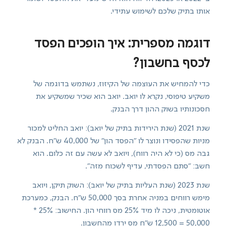
אותו בתיק שלכם לשימוש עתידי.
דוגמה מספרית: איך הופכים הפסד
לכסף בחשבון?
כדי להמחיש את העוצמה של הקיזוז, נשתמש בדוגמה של
משקיע טיפוסי, נקרא לו יואב. יואב הוא שכיר שמשקיע את
חסכונותיו בשוק ההון דרך הבנק.
שנת 2021 (שנת הירידות בתיק של יואב): יואב החליט למכור
מניות שהפסידו ונוצר לו "הפסד הון" של 40,000 ש"ח. הבנק לא
גבה מס (כי לא היה רווח), ויואב לא עשה עם זה כלום. הוא
חשב: "סתם הפסדתי, עדיף לשכוח מזה".
שנת 2023 (שנת העליות בתיק של יואב): השוק תיקן, ויואב
מימש רווחים במניה אחרת בסך 50,000 ש"ח. הבנק, כמערכת
אוטומטית, ניכה לו מיד 25% מס רווחי הון. החישוב: 25% *
50,000 = 12,500 ש"ח מס ירדו מהחשבון.