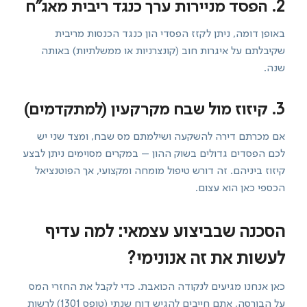
2. הפסד מניירות ערך כנגד ריבית מאג"ח
באופן דומה, ניתן לקזז הפסדי הון כנגד הכנסות מריבית
שקיבלתם על איגרות חוב (קונצרניות או ממשלתיות) באותה
שנה.
3. קיזוז מול שבח מקרקעין (למתקדמים)
אם מכרתם דירה להשקעה ושילמתם מס שבח, ומצד שני יש
לכם הפסדים גדולים בשוק ההון – במקרים מסוימים ניתן לבצע
קיזוז ביניהם. זה דורש טיפול מומחה ומקצועי, אך הפוטנציאל
הכספי כאן הוא עצום.
הסכנה שבביצוע עצמאי: למה עדיף
לעשות את זה אנונימי?
כאן אנחנו מגיעים לנקודה הכואבת. כדי לקבל את החזרי המס
על הבורסה, אתם חייבים להגיש דוח שנתי (טופס 1301) לרשות