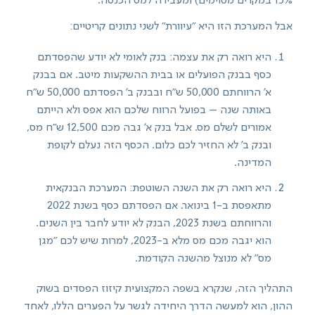
15% במקרים מסוימים) ומעבירה למס הכנסה.
אבל המערכת הזו היא "עיוורת" לשני נתונים קריטיים:
היא רואה רק את עצמה: בנק לאומי לא יודע שהפסדתם
כסף בבנק הפועלים או בבית ההשקעות מיטב. אם בבנק
א' הרווחתם 50,000 ש"ח ובבנק ב' הפסדתם 50,000 ש"ח
באותה שנה – בפועל הרווח שלכם הוא אפס ולא הייתם
אמורים לשלם מס. אבל בנק א' גבה מכם 12,500 ש"ח מס,
ובנק ב' לא החזיר לכם כלום. הכסף הזה נעלם לקופת
המדינה.
היא רואה רק את השנה השוטפת: המערכת הבנקאית
מתאפסת ב-1 בינואר. אם הפסדתם כסף בשנת 2022
והרווחתם בשנת 2023, הבנק לא יודע לחבר בין השנים.
הוא יגבה מכם מס מלא ב-2023, למרות שיש לכם "מגן
מס" לא מנוצל מהשנה הקודמת.
התהליך הזה, שנקרא בשפה המקצועית קיזוז הפסדים בשוק
ההון, הוא למעשה הדרך היחידה לגשר על הפערים הללו, לאחד