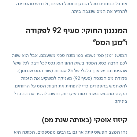
את כל הנתונים מכל הבנקים ומכל השנים, ולדרוש מהמדינה
להחזיר את המס שנגבה ביתר.
המנגנון החוקי: סעיף 92 לפקודה
ו"מגן המס"
המושג "מגן מס" נשמע כמו מונח טכני משעמם, אבל הוא שווה
לכם הרבה כסף. הפסד בשוק ההון הוא נכס לכל דבר. לכל שקל
שהפסדתם יש ערך כלכלי של 25 אגורות (שווי המס שנחסך).
פקודת מס הכנסה (סעיף 92) מעניקה למשקיע את הזכות
להשתמש בהפסדים כדי להפחית את חבות המס על הרווחים.
הקיזוז מתבצע בשתי רמות עיקריות, וחשוב להכיר את ההבדל
ביניהן:
קיזוז אופקי (באותה שנת מס)
זהו המצב הפשוט יותר, אך גם בו רבים מפספסים. הכוונה היא