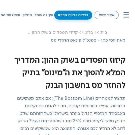
☰
איזור אישי
בדיקת זכאות בחינם
איך זה עובד
מחירון
סימולטור החז
איך זה עובד
בית
>>
בלוג
>> קיזוז הפסדים בשוק ההון...
מאת יוסי כהן - סמנכ"ל פינאפ החזרי מס
מחירון
סימולטור החזרי מס
קיזוז הפסדים בשוק ההון: המדריך
שירותים
המלא להפוך את ה"מינוס" בתיק
להחזר מס בחשבון הבנק
מידע על זכאויות
תקציר לממהרים (The Bottom Line): אם אתם משקיעים
צרו קשר
בבורסה, אפילו בסכומים קטנים, סביר להניח שנתקלתם
באבסורד המיסויי הגדול ביותר בישראל: כשהרווחתם שקל,
בדיקת זכאות בחינם
הבנק מיהר לקחת מכם 25% מס. כשהפסדתם שקל? הבנק
לרוב לא החזיר לכם אגורה. התוצאה היא שמשקיעים רבים
איזור אישי