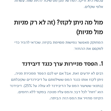
עכשיו היא זריקה לפח של מגן מס שיכול להיות שווה עשרות
אלפי שקלים.
מול מה ניתן לקזז? (זה לא רק מניות
מול מניות)
המחוקק מאפשר גמישות מסוימת בקיזוז, שכדאי להכיר כדי
למקסם את ההחזר:
1. הפסד מניירות ערך כנגד דיבידנד
רבים לא יודעים זאת, אבל אם יש לכם הפסד ממכירת מניה,
ניתן לקזז אותו כנגד המס ששילמתם על דיבידנדים שקיבלתם
(בתנאי ששיעור המס על הדיבידנד לא עולה על 25%). דיבידנד
הוא "רווח" לכל דבר, והמס עליו מנוכה במקור ללא רחמים.
הקיזוז מחזיר את המס הזה הביתה.