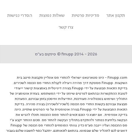
תקנון אתר
מדיניות פרטיות
שאלות נפוצות
הסדרי נגישות
צרו קשר
finupp 2014 - 2026 © פינקום בע״מ
Finupp.com - הינו סטארטאפ ישראלי להחזרי מס אונליין מקבוצת מיטב בית
השקעות. Finupp מספקת דרך מהירה ויעילה לקבלת החזרי מס הכנסה לשכירים.
בדיקת הזכאות מבוצעת על ידי Finupp בצורה דיגיטלית באמצעות קישור ייעודי
לטובת ההתקשרות ובהתאם לפרטים שיוזנו על ידי המשתמש. בעזרת אוטומציה של
התהליך ושימוש בטכנולוגיה מעודכנת, התייעלות וחיסכון בזמן עבורכם, המערכת
מבצעת עבורכם בקשות החזרי מס הכנסה (לשכיר/לשכירה) בצורה מהירה. בדיקת
הזכאות המבוצעת על ידי Finupp בצורה אוטומטית על פי הפרטים שתזינו, הינה
בדיקה אנונימית.. אם ימצא כי הנכם זכאים להחזר ממס ההכנסה תוכלו להגיש את
הבקשה בלחיצת כפתור ולהתקדם בתהליך הבקשה להחזר מס. סכום ההחזר יקבע ע"י
מס ההכנסה ועליו ייגבה מע"מ כדין. צוותי המומחים להחזרי מס הכנסה של Finupp
דואגים לכם לתהליך שלם שבסופו, בהתאם לזכאותכם, יתקבל כסף לחשבון שלכם בעבור