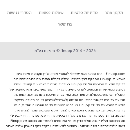
תקנון אתר
מדיניות פרטיות
שאלות נפוצות
הסדרי נגישות
צרו קשר
finupp 2014 - 2026 © פינקום בע״מ
Finupp.com - הינו סטארטאפ ישראלי להחזרי מס אונליין מקבוצת מיטב בית
השקעות. Finupp מספקת דרך מהירה ויעילה לקבלת החזרי מס הכנסה לשכירים.
בדיקת הזכאות מבוצעת על ידי Finupp בצורה דיגיטלית באמצעות קישור ייעודי
לטובת ההתקשרות ובהתאם לפרטים שיוזנו על ידי המשתמש. בעזרת אוטומציה של
התהליך ושימוש בטכנולוגיה מעודכנת, התייעלות וחיסכון בזמן עבורכם, המערכת
מבצעת עבורכם בקשות החזרי מס הכנסה (לשכיר/לשכירה) בצורה מהירה. בדיקת
הזכאות המבוצעת על ידי Finupp בצורה אוטומטית על פי הפרטים שתזינו, הינה
בדיקה אנונימית.. אם ימצא כי הנכם זכאים להחזר ממס ההכנסה תוכלו להגיש את
הבקשה בלחיצת כפתור ולהתקדם בתהליך הבקשה להחזר מס. סכום ההחזר יקבע ע"י
מס ההכנסה ועליו ייגבה מע"מ כדין. צוותי המומחים להחזרי מס הכנסה של Finupp
דואגים לכם לתהליך שלם שבסופו, בהתאם לזכאותכם, יתקבל כסף לחשבון שלכם בעבור