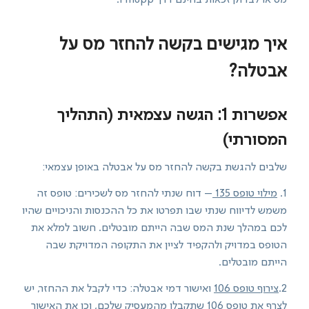
מס או לבדוק זכאות בחינם דרך Finupp.
איך מגישים בקשה להחזר מס על
אבטלה?
אפשרות 1: הגשה עצמאית (התהליך
המסורתי)
שלבים להגשת בקשה להחזר מס על אבטלה באופן עצמאי:
1.
מילוי טופס 135
– דוח שנתי להחזר מס לשכירים: טופס זה
משמש לדיווח שנתי שבו תפרטו את כל ההכנסות והניכויים שהיו
לכם במהלך שנת המס שבה הייתם מובטלים. חשוב למלא את
הטופס במדויק ולהקפיד לציין את התקופה המדויקת שבה
הייתם מובטלים.
2.
צירוף טופס 106
ואישור דמי אבטלה: כדי לקבל את ההחזר, יש
לצרף את טופס 106 שתקבלו מהמעסיק שלכם, וכן את האישור