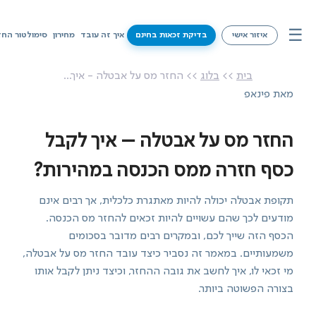
☰
איזור אישי
בדיקת זכאות בחינם
איך זה עובד
מחירון
סימולטור החז
איך זה עובד
בית
>>
בלוג
>> החזר מס על אבטלה - איך...
מאת פינאפ
מחירון
סימולטור החזרי מס
החזר מס על אבטלה – איך לקבל
שירותים
כסף חזרה ממס הכנסה במהירות?
מידע על זכאויות
תקופת אבטלה יכולה להיות מאתגרת כלכלית, אך רבים אינם
מודעים לכך שהם עשויים להיות זכאים להחזר מס הכנסה.
צרו קשר
הכסף הזה שייך לכם, ובמקרים רבים מדובר בסכומים
משמעותיים. במאמר זה נסביר כיצד עובד החזר מס על אבטלה,
מי זכאי לו, איך לחשב את גובה ההחזר, וכיצד ניתן לקבל אותו
בדיקת זכאות בחינם
בצורה הפשוטה ביותר.
איזור אישי