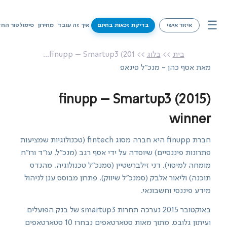
☰
איזור אישי
בדיקת זכאות בחינם
איך זה עובד
מחירון
סימולטור החז
איך זה עובד
בית
>>
בלוג
>> finupp – Smartup3 (201...
מאת אסף כהן - מנכ"ל פינאפ
מחירון
סימולטור החזרי מס
finupp – Smartup3 (2015)
winner
שירותים
חברת finupp היא חברה מסוג fintech (טכנולוגיות שמציעות
מידע על זכאויות
פתרונות פיננסיים) שיוסדה על ידי אסף רגב (מנכ"ל, עו"ד ורו"ח
מומחה למיסוי), דני זילברשטיין (סמנכ"ל טכנולוגיה, מהנדס
צרו קשר
תוכנה) וליאור אלבק (סמנכ"ל שיווק). פתרון מבוסס ענן לניהול
מידע פיננסי וחשבונאי.
בדיקת זכאות בחינם
באוקטובר 2015 נערכה תחרות smartup3 של בנק הפועלים
ועיתון גלובס. מתוך מאות סטארטאפים נבחרו 10 סטארטאפים
איזור אישי