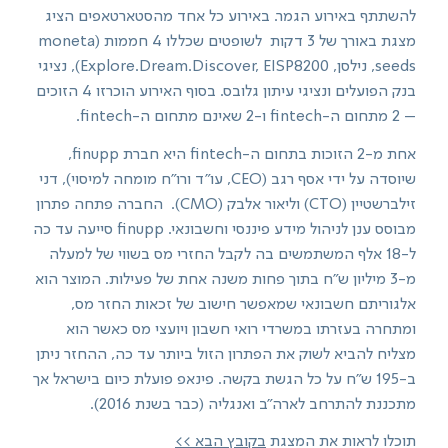
להשתתף באירוע הגמר. באירוע כל אחד מהסטארטאפים הציג
מצגת באורך של 3 דקות לשופטים שכללו 4 חממות (moneta
seeds, נילסן, Explore.Dream.Discover, EISP8200), נציגי
בנק הפועלים ונציגי עיתון גלובס. בסוף האירוע הוכרזו 4 הזוכים
– 2 מתחום ה-fintech ו-2 שאינם מתחום ה-fintech.
אחת מ-2 הזוכות בתחום ה-fintech היא חברת finupp,
שיוסדה על ידי אסף רגב (CEO, עו"ד ורו"ח מומחה למיסוי), דני
זילברשטיין (CTO) וליאור אלבק (CMO). החברה פתחה פתרון
מבוסס ענן לניהול מידע פיננסי וחשבונאי. finupp סייעה עד כה
ל-18 אלף המשתמשים בה לקבל החזרי מס בשווי של למעלה
מ-3 מיליון ש״ח בתוך פחות משנה אחת של פעילות. המוצר הוא
אלגוריתם חשבונאי שמאפשר חישוב של זכאות החזר מס,
ומתחרה בעזרתו במשרדי רואי חשבון ויועצי מס כאשר הוא
מצליח להביא לשוק את הפתרון הזול ביותר עד כה, ההחזר ניתן
ב-195 ש"ח על כל הגשת בקשה. פינאפ פועלת כיום בישראל אך
מתכננת להתרחב לארה"ב ואנגליה (כבר בשנת 2016).
תוכלו לראות את המצגת
בקובץ הבא >>