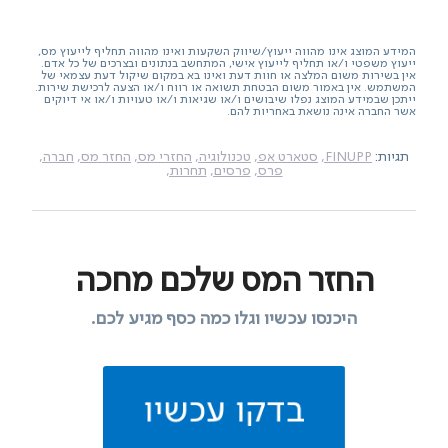
המידע המוצג אינו מהווה ייעוץ/שיווק השקעות ואינו מהווה תחליף לייעוץ מס,
ייעוץ משפטי ו/או תחליף לייעוץ אישי, המתחשב בנתונים ובצרכים של כל אדם.
אין בשירות משום המלצה או חוות דעת ואינו בא במקום שיקול דעת עצמאי של
המשתמש. אין באמור משום הבטחת תשואה או רווח ו/או הצעה לרכישת שירות.
ייתכן שבמידע המוצג נפלו שיבושים ו/או שגיאות ו/או טעויות ו/או אי דיוקים
אשר החברה אינה נושאת באחריות להם.
תגיות:
FINUPP,
סטארט אפ,
טכנולוגיה,
החזרי מס,
החזר מס,
חברה,
פרס,
פרסים,
תחרות,
החזר המס שלכם מחכה
היכנסו עכשיו וגלו כמה כסף מגיע לכם.
בדקו עכשיו