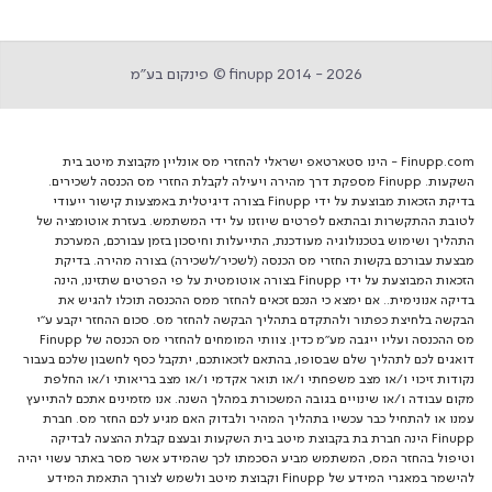
finupp 2014 - 2026 © פינקום בע״מ
Finupp.com - הינו סטארטאפ ישראלי להחזרי מס אונליין מקבוצת מיטב בית
השקעות. Finupp מספקת דרך מהירה ויעילה לקבלת החזרי מס הכנסה לשכירים.
בדיקת הזכאות מבוצעת על ידי Finupp בצורה דיגיטלית באמצעות קישור ייעודי
לטובת ההתקשרות ובהתאם לפרטים שיוזנו על ידי המשתמש. בעזרת אוטומציה של
התהליך ושימוש בטכנולוגיה מעודכנת, התייעלות וחיסכון בזמן עבורכם, המערכת
מבצעת עבורכם בקשות החזרי מס הכנסה (לשכיר/לשכירה) בצורה מהירה. בדיקת
הזכאות המבוצעת על ידי Finupp בצורה אוטומטית על פי הפרטים שתזינו, הינה
בדיקה אנונימית.. אם ימצא כי הנכם זכאים להחזר ממס ההכנסה תוכלו להגיש את
הבקשה בלחיצת כפתור ולהתקדם בתהליך הבקשה להחזר מס. סכום ההחזר יקבע ע"י
מס ההכנסה ועליו ייגבה מע"מ כדין. צוותי המומחים להחזרי מס הכנסה של Finupp
דואגים לכם לתהליך שלם שבסופו, בהתאם לזכאותכם, יתקבל כסף לחשבון שלכם בעבור
נקודות זיכוי ו/או מצב משפחתי ו/או תואר אקדמי ו/או מצב בריאותי ו/או החלפת
מקום עבודה ו/או שינויים בגובה המשכורת במהלך השנה. אנו מזמינים אתכם להתייעץ
עמנו או להתחיל כבר עכשיו בתהליך המהיר ולבדוק האם מגיע לכם החזר מס. חברת
Finupp הינה חברת בת בקבוצת מיטב בית השקעות ובעצם קבלת ההצעה לבדיקה
וטיפול בהחזר המס, המשתמש מביע הסכמתו לכך שהמידע אשר מסר באתר עשוי יהיה
להישמר במאגרי המידע של Finupp וקבוצת מיטב ולשמש לצורך התאמת המידע