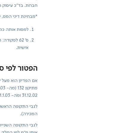
חברות. בד"כ עיסוק 
*מבחינת דיני המס, ישנן 2 אפשרויות להסתכל על אגוד
למסות אותה כמו
ס' 62 לפקו
אישית.
הפטור לפי ס' 94ד
31.12.02 ומה- 1.1.03 לפי תיק ההחזקה של המניות.
המכירה).
לגבי התקופה השנייה-
אותו מ"מ לפי החלק 