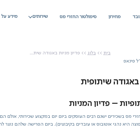
שירותים
מידע על ז
ובד
מחירון
סימולטור החזרי מס
איך זה עובד
מחירון
בית
>>
בלוג
>> פדיון מניות באגודה שית...
סימולטור החזרי מס
ל פינאפ
שירותים
 באגודה שיתופית
מידע על זכאויות
פיות – פדיון המניות
צרו קשר
י מס בשכירים ישנם רבים העוסקים ביום יום במקצוע שכירותי, אולם הם 
בדיקת זכאות בחינם
צה היא נהגי אוטובוס או עובדים בקיבוצים). ביום הפרישה שלהם נוצר ל
איזור אישי