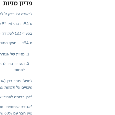
פדיון מניות
לכאורה על פרק ה' לפ
ס' 94ד רבתי (או 97 א(6) שבוטל)- פטור על פדיון מניות באגודה שיתופית.
בסעיף 3(ג) לפקודה מטפלים בפדיון מניות באופן כללי.
ס' 94ד – סעיף היסטורי מדבר על תנאים מצטברים:
מניות של אגודה 
לפחות.
פיצויים על תקופת ע
*לכן בדומה לפטור שקי
*אגודה שיתופית- סוג
(אי