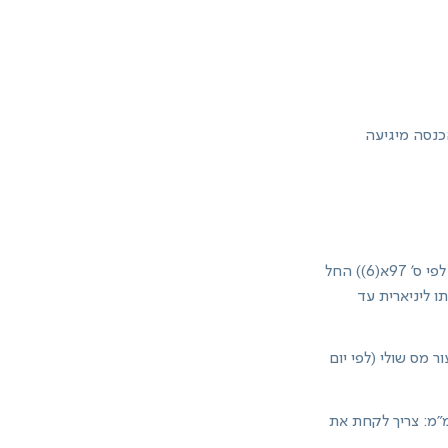
הכנסה מיגיעה
אם הפדיון הוא מעל ל- 317,000 שקל (נומינלית)- כל העודף יהיה חייב ברווח הון ריאלי (עד כאן לפי ס' 97א(6)) החל
קבל ונפצל אותו ליניארית עד
 לפי שיעור מס שולי (לפי יום
מ"מ: צריך לקחת את