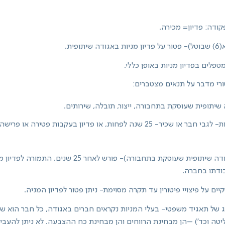
קודה: פדיון= מכירה.
שיתופית שעוסקת בתחבורה, ייצור, תובלה, שירותים.
למשל: עובד בדן (אגודה שיתופית שעוסקת בתחבורה)- פורש לאחר
בודתו בחברה.
ים על פיצויי פיטורין עד תקרה מסוימת- ניתן פטור לפדיון המניה.
 של תאגיד משפטי- בעלי המניות נקראים חברים באגודה, כל חבר הוא שוו
ן חבר עם 60% שליטה וכד') –הן מבחינת הרווחים והן מבחינת כח ההצבעה. לא ניתן לה