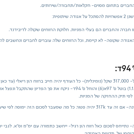
החברים בתחום מסוים- חקלאות/תחבורה/שירותים.
ה שיתופית:
 חברה והחברים הם בעלי המניות. חלוקת הרווחים שקולה לדיבידנד.
דה: האגודה שקופה- לא קיימת, וכל הרווחים שלה עוברים לחברים ונחשבים ל
:
מתיקון 132 (מה- 1.1.03) בוטל ס' 97א(6) והוחל ס' 94ד- ניקח את סך הפדיון שהת
לגבי התקופה הראשונה- אם זה עד 317k יהיה פטור. כל מה שמעבר לסכום הזה ימוסה
 נתייחס לסכום כאל רווח הון רגיל- ייחשב כתמורה עם ימ"מ וס"א. לגבי י
היחסי של תקופת האחזקה.