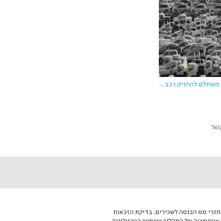
רכב חברה: האם משתלם להחזיק רכב חברה
שר
קעות. Finupp מספקת דרך מהירה ויעילה לקבלת החזרי מס הכנסה לשכירים. בדיקת הזכאות