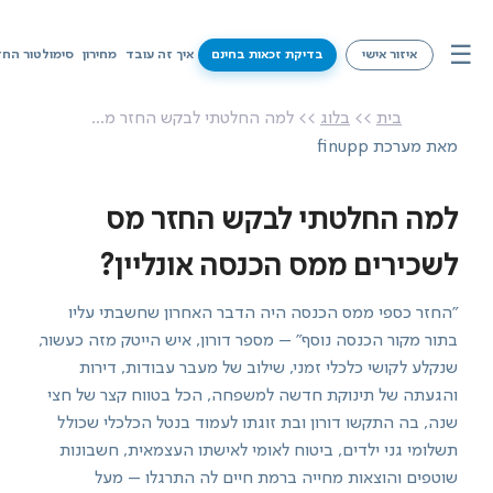
☰
איזור אישי
בדיקת זכאות בחינם
איך זה עובד
מחירון
סימולטור החז
איך זה עובד
בית
>>
בלוג
>> למה החלטתי לבקש החזר מ...
מאת מערכת finupp
מחירון
סימולטור החזרי מס
למה החלטתי לבקש החזר מס
שירותים
לשכירים ממס הכנסה אונליין?
מידע על זכאויות
"החזר כספי ממס הכנסה היה הדבר האחרון שחשבתי עליו
בתור מקור הכנסה נוסף" – מספר דורון, איש הייטק מזה כעשור,
צרו קשר
שנקלע לקושי כלכלי זמני, שילוב של מעבר עבודות, דירות
והגעתה של תינוקת חדשה למשפחה, הכל בטווח קצר של חצי
שנה, בה התקשו דורון ובת זוגתו לעמוד בנטל הכלכלי שכולל
בדיקת זכאות בחינם
תשלומי גני ילדים, ביטוח לאומי לאישתו העצמאית, חשבונות
שוטפים והוצאות מחייה ברמת חיים לה התרגלו – מעל
איזור אישי