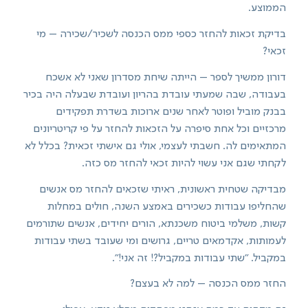
הממוצע.
בדיקת זכאות להחזר כספי ממס הכנסה לשכיר/שכירה – מי
זכאי?
דורון ממשיך לספר – הייתה שיחת מסדרון שאני לא אשכח
בעבודה, שבה שמעתי עובדת בהריון ועובדת שבעלה היה בכיר
בבנק מוביל ופוטר לאחר שנים ארוכות בשדרת תפקידים
מרכזיים וכל אחת סיפרה על הזכאות להחזר על פי קריטריונים
המתאימים לה. חשבתי לעצמי, אולי גם אישתי זכאית? בכלל לא
לקחתי שגם אני עשוי להיות זכאי להחזר מס כזה.
מבדיקה שטחית ראשונית, ראיתי שזכאים להחזר מס אנשים
שהחליפו עבודות כשכירים באמצע השנה, חולים במחלות
קשות, משלמי ביטוח משכנתא, הורים יחידים, אנשים שתורמים
לעמותות, אקדמאים טריים, גרושים ומי שעובד בשתי עבודות
במקביל. "שתי עבודות במקביל?! זה אני!".
החזר ממס הכנסה – למה לא בעצם?