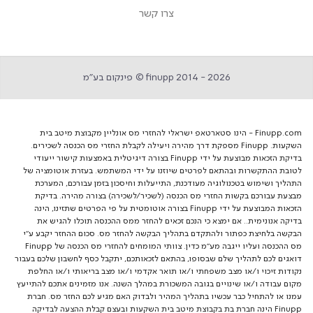
צרו קשר
finupp 2014 - 2026 © פינקום בע״מ
Finupp.com - הינו סטארטאפ ישראלי להחזרי מס אונליין מקבוצת מיטב בית
השקעות. Finupp מספקת דרך מהירה ויעילה לקבלת החזרי מס הכנסה לשכירים.
בדיקת הזכאות מבוצעת על ידי Finupp בצורה דיגיטלית באמצעות קישור ייעודי
לטובת ההתקשרות ובהתאם לפרטים שיוזנו על ידי המשתמש. בעזרת אוטומציה של
התהליך ושימוש בטכנולוגיה מעודכנת, התייעלות וחיסכון בזמן עבורכם, המערכת
מבצעת עבורכם בקשות החזרי מס הכנסה (לשכיר/לשכירה) בצורה מהירה. בדיקת
הזכאות המבוצעת על ידי Finupp בצורה אוטומטית על פי הפרטים שתזינו, הינה
בדיקה אנונימית.. אם ימצא כי הנכם זכאים להחזר ממס ההכנסה תוכלו להגיש את
הבקשה בלחיצת כפתור ולהתקדם בתהליך הבקשה להחזר מס. סכום ההחזר יקבע ע"י
מס ההכנסה ועליו ייגבה מע"מ כדין. צוותי המומחים להחזרי מס הכנסה של Finupp
דואגים לכם לתהליך שלם שבסופו, בהתאם לזכאותכם, יתקבל כסף לחשבון שלכם בעבור
נקודות זיכוי ו/או מצב משפחתי ו/או תואר אקדמי ו/או מצב בריאותי ו/או החלפת
מקום עבודה ו/או שינויים בגובה המשכורת במהלך השנה. אנו מזמינים אתכם להתייעץ
עמנו או להתחיל כבר עכשיו בתהליך המהיר ולבדוק האם מגיע לכם החזר מס. חברת
Finupp הינה חברת בת בקבוצת מיטב בית השקעות ובעצם קבלת ההצעה לבדיקה