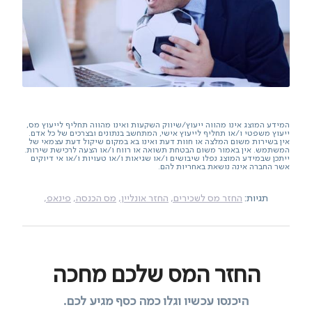
המידע המוצג אינו מהווה ייעוץ/שיווק השקעות ואינו מהווה תחליף לייעוץ מס,
ייעוץ משפטי ו/או תחליף לייעוץ אישי, המתחשב בנתונים ובצרכים של כל אדם.
אין בשירות משום המלצה או חוות דעת ואינו בא במקום שיקול דעת עצמאי של
המשתמש. אין באמור משום הבטחת תשואה או רווח ו/או הצעה לרכישת שירות.
ייתכן שבמידע המוצג נפלו שיבושים ו/או שגיאות ו/או טעויות ו/או אי דיוקים
אשר החברה אינה נושאת באחריות להם.
תגיות:
החזר מס לשכירים,
החזר אונליין,
מס הכנסה,
פינאפ,
החזר המס שלכם מחכה
היכנסו עכשיו וגלו כמה כסף מגיע לכם.