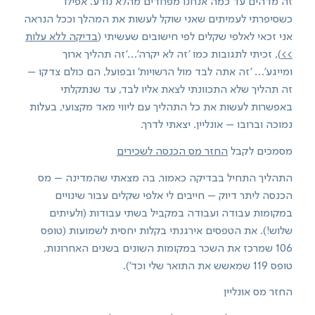
זה מדהים עד כמה אנחנו מפחדים מהלא נודע. אפילו
כשסיפרתי לעמיתים שאני שוקל לעשות את המהלך וככל הנראה
אני זכאי לאלפי שקלים לפי חישובים שעשיתי (
בדיקה ללא עלות
>>
), זכיתי לתגובות כמו 'זה לא יקרה'…'זה תהליך ארוך
ומייגע'… 'זה אתה לבד מול הרשויות' ובפועל, הם כולם צדקו –
זה תהליך שלא התכוונתי לצאת אליו לבד, עד שנתקלתי
באפשרות לעשות את כל התהליך עם ליווי מאד מקצועי, בעלות
נמוכה וברובו – אונליין. יצאתי לדרך.
מסמכים לקבל
החזר מס הכנסה לשכירים
התהליך התחיל בבדיקה כאמור, בה מצאתי שהמדינה – מס
הכנסה ליתר דיוק – חייבים לי אלפי שקלים עבור שינויים
במקומות עבודה ועבודה במקביל בשתי עבודות (ולעיתים
שלוש!). את הטפסים אירגנתי בקלות יחסית לשמועות (טופס
106 שמרכז את השכר במקומות השונים בשנים האחרונות,
טופס 119 שמאשש את התואר שלי וכד').
החזר מס אונליין