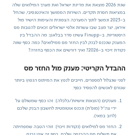
שנת 2026 מוצאת את מדינת ישראל ואת מערך המילואים שלה
במציאות חסרת תקדים. השירות הממושך והאינטנסיבי, שהחל
ב-2023 ונמשך לתוך המערכה הצפונית והעימות הישיר מול
איראן, יצר מצב שבו עשרות אלפי ישראלים זכאים להטבות מס
היסטוריות. ב-Finupp עשינו סדר בבלאגן: מה ההבדל בין
המענק שנכנס לבנק לבין החזר מס ממילואים? כמה כסף שווה
נקודת זיכוי ב-2026? ואיך דורשים את הכסף בחזרה?
ההבדל הקריטי: מענק מול החזר מס
לפני שנצלול למספרים, חייבים לנפץ את המיתוס הנפוץ ביותר
שגורם לאנשים להפסיד כסף:
מענקים (הוצאות אישיות/כלכלה): זהו כסף שמשולם על
ידי צה"ל (מופ"ת) ונכנס אוטומטית לחשבון הבנק שלכם
(לרוב במאי).
החזר מס למילואים (נקודות זיכוי): זוהי הטבה שמפחיתה
את תשלום מס ההכנסה שלכם. כסף זה אינו נכנס