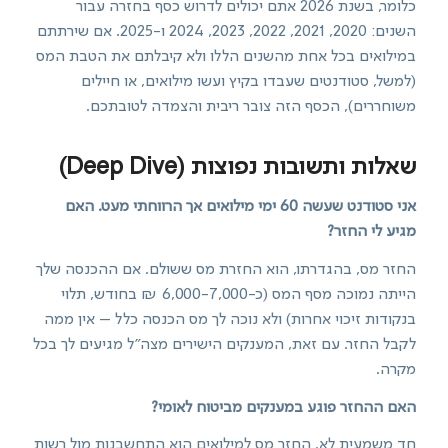
כלומר, בשנת 2026 אתם יכולים לדרוש כסף בחזרה עבור
השנים: 2020, 2021, 2022, 2023, 2024 ו-2025. אם שירתתם
במילואים בכל אחת מהשנים הללו ולא קיבלתם את הטבת המס
(למשל, סטודנטים שעבדו בקיץ ועשו מילואים, או חיילים
משוחררים), הכסף הזה צובר ריבית והצמדה לטובתכם.
שאלות ותשובות נפוצות (Deep Dive)
אני סטודנט שעשה 60 ימי מילואים אך הרווחתי מעט. האם
מגיע לי החזר?
החזר מס, בהגדרתו, הוא החזרת מס ששולם. אם ההכנסה שלך
הייתה נמוכה מסף המס (כ-6,000-7,000 ₪ בחודש, תלוי
בנקודות זיכוי אחרות) ולא נוכה לך מס הכנסה כלל – אין ממה
לקבל החזר. עם זאת, המענקים הישירים מצה"ל מגיעים לך בכל
מקרה.
האם ההחזר פוגע במענקים מביטוח לאומי?
חד משמעית לא. החזר מס למילואים הוא התחשבנות מול רשות