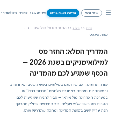
☰
איזור אישי
בדיקת זכאות בחינם
איך זה עובד
מחירון
סימולטור החז
איך זה עובד
בית
>>
בלוג
>> החזר מס על מילואים - ג...
מאת פינאפ
מחירון
סימולטור החזרי מס
המדריך המלא: החזר מס
שירותים
למילואימניקים בשנת 2026 –
הכסף שמגיע לכם מהמדינה
מידע על זכאויות
שורה תחתונה: אם שירתתם במילואים בשש השנים האחרונות,
צרו קשר
ובמיוחד אם גויסתם במסגרת מלחמת "חרבות ברזל" או
במערכה האחרונה מול איראן – סביר להניח שמגיעות לכם
בדיקת זכאות בחינם
הטבות מס בשווי אלפי שקלים. רוב הסיכויים שחלק מהכסף
הזה עדיין יושב בקופת המדינה ומחכה שתדרשו אותו.
איזור אישי