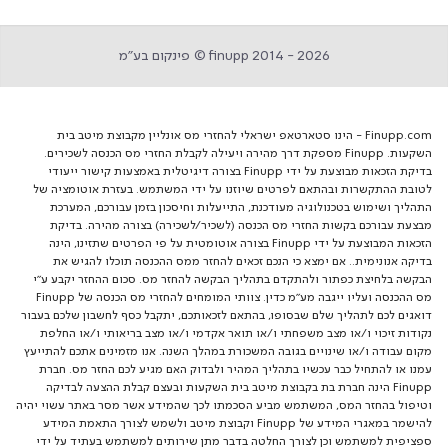
finupp 2014 - 2026 © פינקום בע״מ
Finupp.com - הינו סטארטאפ ישראלי להחזרי מס אונליין מקבוצת מיטב בית
השקעות. Finupp מספקת דרך מהירה ויעילה לקבלת החזרי מס הכנסה לשכירים.
בדיקת הזכאות מבוצעת על ידי Finupp בצורה דיגיטלית באמצעות קישור ייעודי
לטובת ההתקשרות ובהתאם לפרטים שיוזנו על ידי המשתמש. בעזרת אוטומציה של
התהליך ושימוש בטכנולוגיה מעודכנת, התייעלות וחיסכון בזמן עבורכם, המערכת
מבצעת עבורכם בקשות החזרי מס הכנסה (לשכיר/לשכירה) בצורה מהירה. בדיקת
הזכאות המבוצעת על ידי Finupp בצורה אוטומטית על פי הפרטים שתזינו, הינה
בדיקה אנונימית.. אם ימצא כי הנכם זכאים להחזר ממס ההכנסה תוכלו להגיש את
הבקשה בלחיצת כפתור ולהתקדם בתהליך הבקשה להחזר מס. סכום ההחזר יקבע ע"י
מס ההכנסה ועליו ייגבה מע"מ כדין. צוותי המומחים להחזרי מס הכנסה של Finupp
דואגים לכם לתהליך שלם שבסופו, בהתאם לזכאותכם, יתקבל כסף לחשבון שלכם בעבור
נקודות זיכוי ו/או מצב משפחתי ו/או תואר אקדמי ו/או מצב בריאותי ו/או החלפת
מקום עבודה ו/או שינויים בגובה המשכורת במהלך השנה. אנו מזמינים אתכם להתייעץ
עמנו או להתחיל כבר עכשיו בתהליך המהיר ולבדוק האם מגיע לכם החזר מס. חברת
Finupp הינה חברת בת בקבוצת מיטב בית השקעות ובעצם קבלת ההצעה לבדיקה
וטיפול בהחזר המס, המשתמש מביע הסכמתו לכך שהמידע אשר מסר באתר עשוי יהיה
להישמר במאגרי המידע של Finupp וקבוצת מיטב ולשמש לצורך התאמת המידע
ספציפית למשתמש וכן לצורך החלטה בדבר מתן שירותים למשתמש בעתיד על ידי